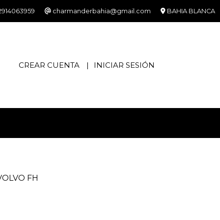
2914063959
charmanderbahia@gmail.com
BAHIA BLANCA
CREAR CUENTA
INICIAR SESIÓN
VOLVO FH